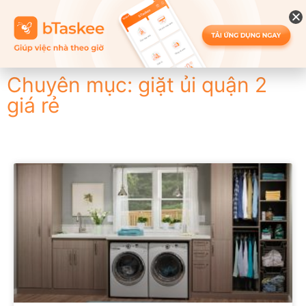
Chuyên mục: giặt ủi quận 2
giá rẻ