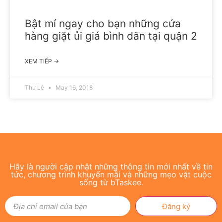
Bật mí ngay cho bạn những cửa
hàng giặt ủi giá bình dân tại quận 2
XEM TIẾP →
Thư Lê
May 16, 2018
Hãy là người cập nhật những thông tin mới nhất về tin
tức, chương trình khuyến mãi và những mẹo vặt cuộc
sống từ bTaskee.
Đăng ký