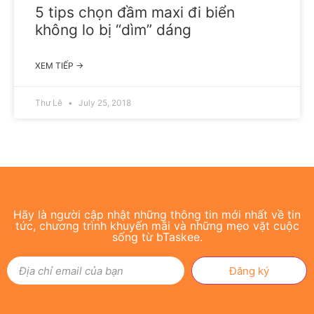
5 tips chọn đầm maxi đi biển
không lo bị “dìm” dáng
XEM TIẾP →
Thư Lê
July 25, 2018
Hãy là người cập nhật những thông tin mới nhất về tin
tức, chương trình khuyến mãi và những mẹo vặt cuộc
sống từ bTaskee.
Đăng ký