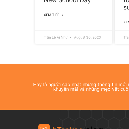
New School Day
f
s
XEM TIẾP →
XE
Trần Lê Ái Như
August 30, 2020
Tr
Hãy là người cập nhật những thông tin mới n
khuyến mãi và những mẹo vặt cuộ