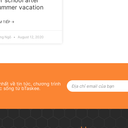
or school after
ummer vacation
M TIẾP →
ang Ngô
August 12, 2020
hất về tin tức, chương trình
c sống từ bTaskee.