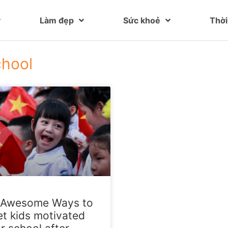
Làm đẹp
Sức khoẻ
Thời
chool
 Awesome Ways to
et kids motivated