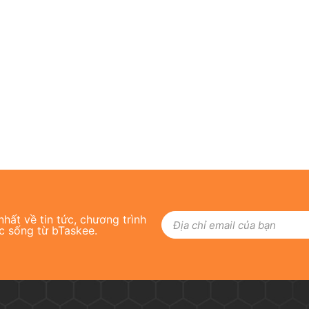
hất về tin tức, chương trình
c sống từ bTaskee.