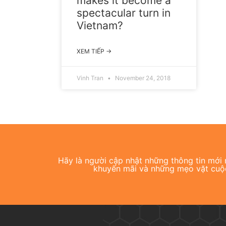
makes it become a
spectacular turn in
Vietnam?
XEM TIẾP →
Vinh Tran
November 24, 2018
Hãy là người cập nhật những thông tin mới n
khuyến mãi và những mẹo vặt cuộ