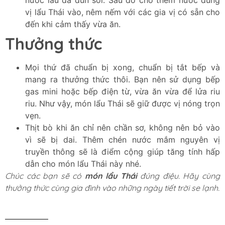
nước lẩu đã đun sôi. Sau đó cho thêm nước dùng
vị lẩu Thái vào, nêm nếm với các gia vị có sẵn cho
đến khi cảm thấy vừa ăn.
Thưởng thức
Mọi thứ đã chuẩn bị xong, chuẩn bị tắt bếp và
mang ra thưởng thức thôi. Bạn nên sử dụng bếp
gas mini hoặc bếp điện từ, vừa ăn vừa để lửa riu
riu. Như vậy, món lẩu Thái sẽ giữ được vị nóng trọn
vẹn.
Thịt bò khi ăn chỉ nên chần sơ, không nên bỏ vào
vì sẽ bị dai. Thêm chén nước mắm nguyên vị
truyền thông sẽ là điểm cộng giúp tăng tính hấp
dẫn cho món lẩu Thái này nhé.
Chúc các bạn sẽ có
món lẩu Thái
đúng điệu. Hãy cùng
thưởng thức cùng gia đình vào những ngày tiết trời se lạnh.