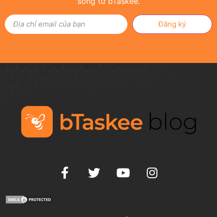
sống từ bTaskee.
Đăng ký