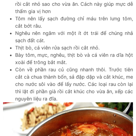
rồi cắt nhỏ sao cho vừa ăn. Cách này giúp mực dễ
thấm gia vị hơn
Tôm nên lấy sạch đường chỉ máu trên lưng tôm,
cắt bớt râu.
Nghêu nên ngâm với một ít ớt trái để chúng nhả
sạch đất cát.
Thịt bò, cá viên rửa sạch rồi cắt nhỏ.
Bày tôm, mực, nghêu, thịt bò và cá viên ra dĩa hột
xoài để trông bắt mắt.
Còn về phần rau củ cũng nhanh thôi. Trước tiên
cắt cà chua thành bốn, sả đập dập và cắt khúc, me
cho nước sôi vào để lấy nước. Các loại rau còn lại
thì lặt đi phần già rồi cắt khúc cho vừa ăn, xếp các
nguyên liệu ra đĩa.