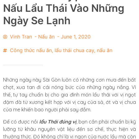
Nấu Lẩu Thái Vào Những
Ngày Se Lạnh
Vinh Tran
-
Nấu ăn
-
June 1, 2020
Công thức nấu ăn
,
lẩu thái chua cay
,
nấu ăn
Những ngày này Sài Gòn luôn có những cơn mưa đến bất
chợt, xua tan đi cái nóng bức của những ngày nắng. Vì
thế, tự tay chuẩn bị cho gia đình món lẩu thái với vị ngọt
đậm đà từ xương kết hợp với vị cay của sả, ớt và vị chua
của me khiến bao người phải say đắm.
Để có được nồi
lẩu Thái đúng vị
, bạn cần phải chuẩn bị kỹ
lưỡng từ khâu nguyên vật liệu đến sơ chế, thực hiện và
thưởng thức. Đó không chỉ là vị ngon của nước lẩu mà còn