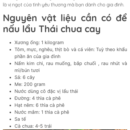
là vị ngọt của tình yêu thương mà bạn dành cho gia đình.
Nguyên vật liệu cần có để
nấu lẩu Thái chua cay
Xương ống: 1 kilogram
Tôm, mực, nghêu, thịt bò và cá viên: Tuỳ theo khẩu
phần ăn của gia đình
Nấm kim chi, rau muống, bắp chuối , rau nhút và
mì/bún tươi
Sả: 6 cây
Me: 200 gram
Nước dùng cô đặc vị lẩu thái
Đường: 4 thìa cà phê
Hạt nêm: 6 thìa cà phê
Nước mắm: 1 thìa cà phê
Sa tế
Cà chua: 4-5 trái