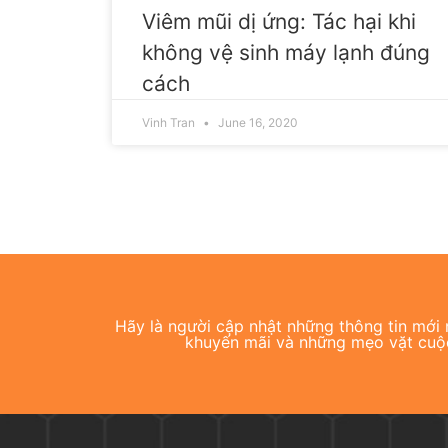
Viêm mũi dị ứng: Tác hại khi
không vệ sinh máy lạnh đúng
cách
Vinh Tran
June 16, 2020
Hãy là người cập nhật những thông tin mới n
khuyến mãi và những mẹo vặt cuộ