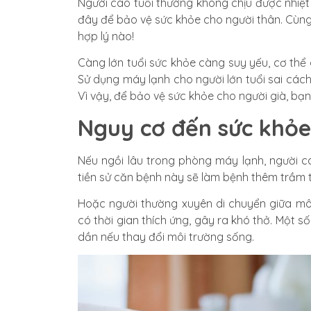
Người cao tuổi thường không chịu được nhiệt
đây để bảo vệ sức khỏe cho người thân. Cùn
hợp lý nào!
Càng lớn tuổi sức khỏe càng suy yếu, cơ thể
Sử dụng máy lạnh cho người lớn tuổi sai cá
Vì vậy, để bảo vệ sức khỏe cho người già, bạn
Nguy cơ đến sức khỏe
Nếu ngồi lâu trong phòng máy lạnh, người c
tiền sử căn bệnh này sẽ làm bệnh thêm trầm 
Hoặc người thường xuyên di chuyển giữa mô
có thời gian thích ứng, gây ra khó thở. Một 
dần nếu thay đổi môi trường sống.