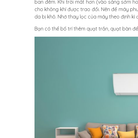
ban đêm. Khi trời mát hơn (vào sáng sớm ho
cho không khí được trao đổi. Nên để máy ph
da bị khô. Nhớ thay lọc của máy theo định kì 
Bạn có thể bố trí thêm quạt trần, quạt bàn đ