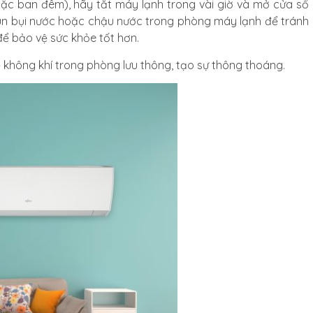
ặc ban đêm), hãy tắt máy lạnh trong vài giờ và mở cửa sổ
un bụi nước hoặc chậu nước trong phòng máy lạnh để tránh
để bảo vệ sức khỏe tốt hơn.
ể không khí trong phòng lưu thông, tạo sự thông thoáng.