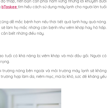
 độ thấp, nên bạn cần phải nắm vững những lời khuyên dưới
g
bTaskee
tìm hiểu cách sử dụng máy lạnh cho người lớn tuổi
 cũng dễ mắc bệnh hơn nếu thời tiết quá lạnh hay quá nóng.
ch sẽ làm họ mắc những căn bệnh như viêm khớp hay hô hấp.
 cần biết những điều này.
ao tuổi có khả năng bị viêm khớp và mỏi đầu gối. Người có
trọng.
i trường nóng bên ngoài và môi trường máy lạnh sẽ không
số trường hợp làm da, niêm mạc, mũi bị khô, sức đề kháng yếu