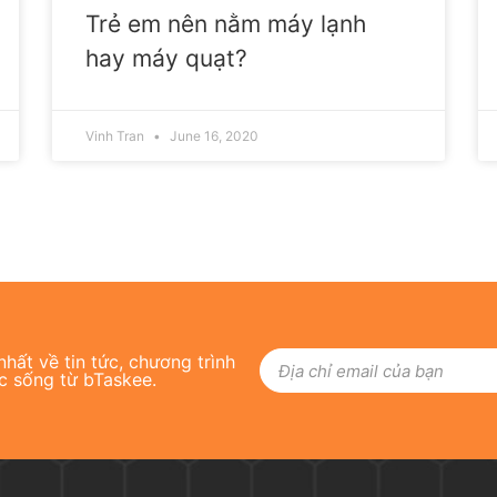
Trẻ em nên nằm máy lạnh
hay máy quạt?
Vinh Tran
June 16, 2020
hất về tin tức, chương trình
c sống từ bTaskee.