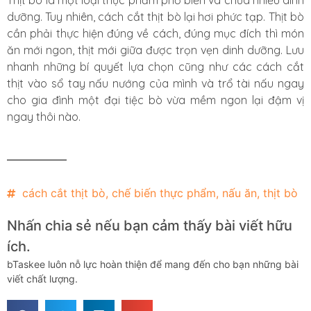
Thịt bò là một loại thực phẩm phổ biến và chứa nhiều dinh
dưỡng. Tuy nhiên, cách cắt thịt bò lại hơi phức tạp. Thịt bò
cần phải thực hiện đúng về cách, đúng mục đích thì món
ăn mới ngon, thịt mới giữa được trọn vẹn dinh dưỡng. Lưu
nhanh những bí quyết lựa chọn cũng như các cách cắt
thịt vào sổ tay nấu nướng của mình và trổ tài nấu ngay
cho gia đình một đại tiệc bò vừa mềm ngon lại đậm vị
ngay thôi nào.
cách cắt thịt bò
,
chế biến thực phẩm
,
nấu ăn
,
thịt bò
Nhấn chia sẻ nếu bạn cảm thấy bài viết hữu
ích.
bTaskee luôn nỗ lực hoàn thiện để mang đến cho bạn những bài
viết chất lượng.