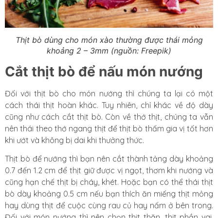
Thịt bò dùng cho món xào thường được thái mỏng
khoảng 2 – 3mm (nguồn: Freepik)
Cắt thịt bò để nấu món nướng
Đối với thịt bò cho món nướng thì chúng ta lại có một
cách thái thịt hoàn khác. Tuy nhiên, chỉ khác về độ dày
cũng như cách cắt thịt bò. Còn về thớ thịt, chúng ta vẫn
nên thái theo thớ ngang thịt để thịt bò thấm gia vị tốt hơn
khi ướt và không bị dai khi thưởng thức.
Thịt bò để nướng thì bạn nên cắt thành tảng dày khoảng
0.7 đến 1.2 cm để thịt giữ được vị ngọt, thơm khi nướng và
cũng hạn chế thịt bị cháy, khét. Hoặc bạn có thể thái thịt
bò dày khoảng 0.5 cm nếu bạn thích ăn miếng thịt mỏng
hay dùng thịt để cuộc cùng rau củ hay nấm ở bên trong.
Đối với món nướng thì nên chọn thịt thăn, thịt phần vai,