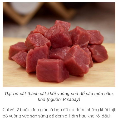
Thịt bò cắt thành cắt khối vuông nhỏ để nấu món hầm,
kho (nguồn: Pixabay)
Chỉ với 2 bước đơn giản là bạn đã có được những khối thịt
bò vuông vức sẵn sàng để đem đi hầm hay kho rồi đấy!