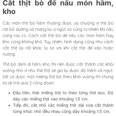
Cắt thịt bò để nấu món hầm,
kho
Các món thịt bò hầm thường được ưa chuộng vì thịt bò
rất bổ dưỡng và mang lại vị ngọt vô cùng tự nhiên khi nấu
cùng rau củ. Cách cắt thịt bò để nấu các món hầm hay
kho cũng không khó. Tuy nhiên, hình dạng cũng như cách
cắt thịt lại rất khác lạ so với khi cắt thịt để xào hoặc
nướng.
Thịt bò đem đi hầm, kho thì nên được cắt thành các khối
vuông nhỏ vì như thế thịt sẽ giữ lại được độ mềm và ngọt.
Để có được một miếng thịt bò theo khối vuông thì chúng
ta sẽ trải qua 2 công đoạn:
Đầu tiên, thái miếng thịt to theo từng thớ dọc. Độ
dày các miếng thịt vào khoảng 1.5 cm.
Tiếp đó, cắt nhỏ các miếng thịt dài vừa cắt thành
từng khúc nhỏ đều nhau cũng dày khoảng 1.5 cm.