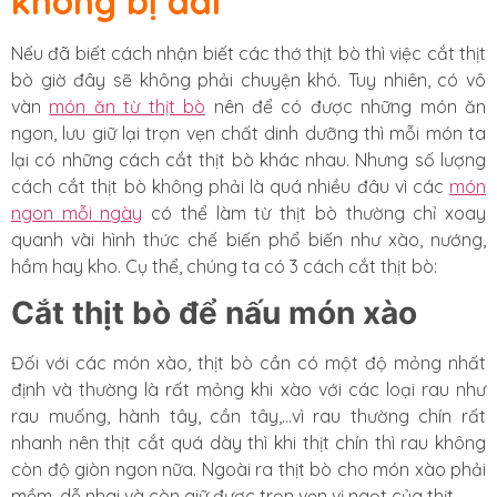
không bị dai
Nếu đã biết cách nhận biết các thớ thịt bò thì việc cắt thịt
bò giờ đây sẽ không phải chuyện khó. Tuy nhiên, có vô
vàn
món ăn từ thịt bò
nên để có được những món ăn
ngon, lưu giữ lại trọn vẹn chất dinh dưỡng thì mỗi món ta
lại có những cách cắt thịt bò khác nhau. Nhưng số lượng
cách cắt thịt bò không phải là quá nhiều đâu vì các
món
ngon mỗi ngày
có thể làm từ thịt bò thường chỉ xoay
quanh vài hình thức chế biến phổ biến như xào, nướng,
hầm hay kho. Cụ thể, chúng ta có 3 cách cắt thịt bò:
Cắt thịt bò để nấu món xào
Đối với các món xào, thịt bò cần có một độ mỏng nhất
định và thường là rất mỏng khi xào với các loại rau như
rau muống, hành tây, cần tây,…vì rau thường chín rất
nhanh nên thịt cắt quá dày thì khi thịt chín thì rau không
còn độ giòn ngon nữa. Ngoài ra thịt bò cho món xào phải
mềm, dễ nhai và còn giữ được trọn vẹn vị ngọt của thịt.