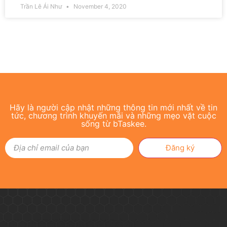
Trần Lê Ái Như
November 4, 2020
Hãy là người cập nhật những thông tin mới nhất về tin
tức, chương trình khuyến mãi và những mẹo vặt cuộc
sống từ bTaskee.
Đăng ký