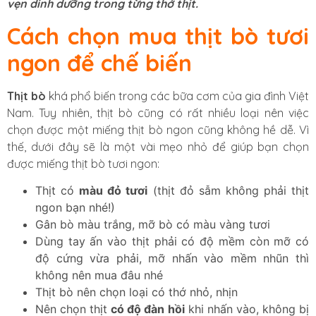
vẹn dinh dưỡng trong từng thớ thịt.
Cách chọn mua thịt bò tươi
ngon để chế biến
Thịt bò
khá phổ biến trong các bữa cơm của gia đình Việt
Nam. Tuy nhiên, thịt bò cũng có rất nhiều loại nên việc
chọn được một miếng thịt bò ngon cũng không hề dễ. Vì
thế, dưới đây sẽ là một vài mẹo nhỏ để giúp bạn chọn
được miếng thịt bò tươi ngon:
Thịt có
màu đỏ tươi
(thịt đỏ sẫm không phải thịt
ngon bạn nhé!)
Gân bò màu trắng, mỡ bò có màu vàng tươi
Dùng tay ấn vào thịt phải có độ mềm còn mỡ có
độ cứng vừa phải, mỡ nhấn vào mềm nhũn thì
không nên mua đâu nhé
Thịt bò nên chọn loại có thớ nhỏ, nhịn
Nên chọn thịt
có độ đàn hồi
khi nhấn vào, không bị