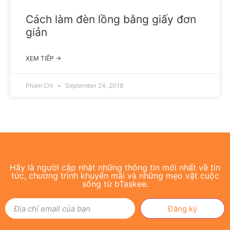
Cách làm đèn lồng bằng giấy đơn
giản
XEM TIẾP →
Pham Chi
September 24, 2018
Hãy là người cập nhật những thông tin mới nhất về tin
tức, chương trình khuyến mãi và những mẹo vặt cuộc
sống từ bTaskee.
Đăng ký