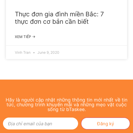
Thực đơn gia đình miền Bắc: 7
thực đơn cơ bản cần biết
XEM TIẾP →
Vinh Tran
June 9, 2020
Hãy là người cập nhật những thông tin mới nhất về tin
tức, chương trình khuyến mãi và những mẹo vặt cuộc
sống từ bTaskee.
Đăng ký