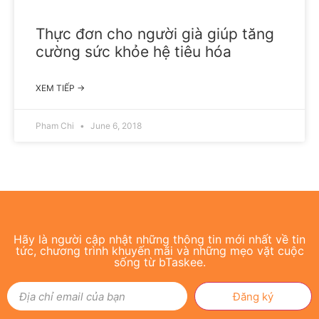
Thực đơn cho người già giúp tăng
cường sức khỏe hệ tiêu hóa
XEM TIẾP →
Pham Chi
June 6, 2018
Hãy là người cập nhật những thông tin mới nhất về tin
tức, chương trình khuyến mãi và những mẹo vặt cuộc
sống từ bTaskee.
Đăng ký