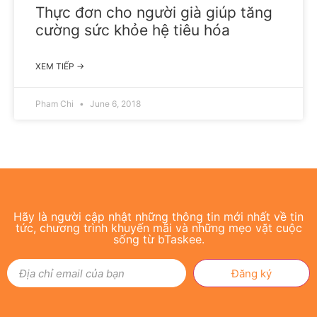
Thực đơn cho người già giúp tăng
cường sức khỏe hệ tiêu hóa
XEM TIẾP →
Pham Chi
June 6, 2018
Hãy là người cập nhật những thông tin mới nhất về tin
tức, chương trình khuyến mãi và những mẹo vặt cuộc
sống từ bTaskee.
Đăng ký