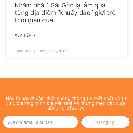
Khám phá 1 Sài Gòn lạ lẫm qua
từng địa điểm “khuấy đảo” giới trẻ
thời gian qua
XEM TIẾP →
Tony Tran
October 21, 2017
Hãy là người cập nhật những thông tin mới nhất về tin
tức, chương trình khuyến mãi và những mẹo vặt cuộc
sống từ bTaskee.
Đăng ký