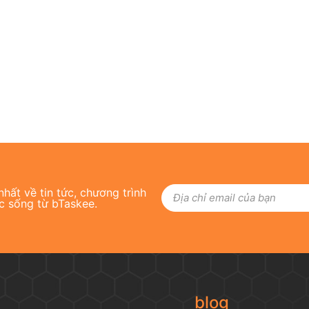
hất về tin tức, chương trình
c sống từ bTaskee.
blog