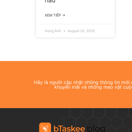
nấu
XEM TIẾP →
Hong Anh
August 20, 2020
Hãy là người cập nhật những thông tin mới n
khuyến mãi và những mẹo vặt cuộ