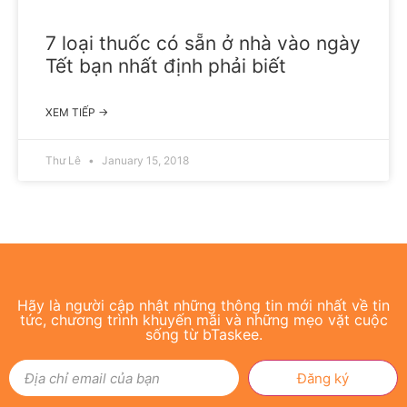
7 loại thuốc có sẵn ở nhà vào ngày
Tết bạn nhất định phải biết
XEM TIẾP →
Thư Lê
January 15, 2018
Hãy là người cập nhật những thông tin mới nhất về tin
tức, chương trình khuyến mãi và những mẹo vặt cuộc
sống từ bTaskee.
Đăng ký